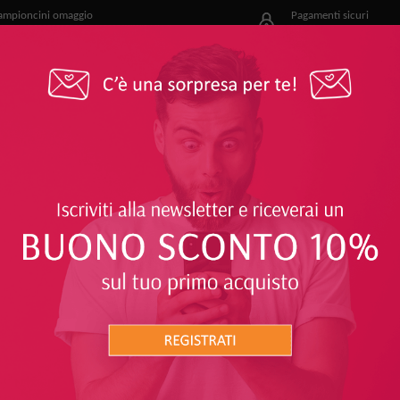
ampioncini omaggio
Pagamenti sicuri
r i nostri clienti
e facili
OFFERTE
PROTEGGITI
SOLARI
CORPO
GRATORI, ALIMENTI E RIMEDI