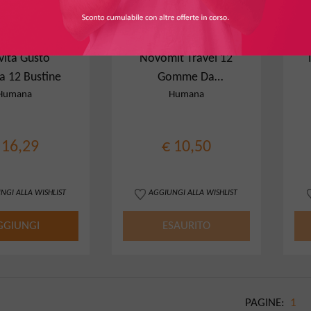
vita Gusto
Novomit Travel 12
a 12 Bustine
Gomme Da
Masticare Gusto
Humana
Humana
Arancia
 16,29
€ 10,50
NGI ALLA WISHLIST
AGGIUNGI ALLA WISHLIST
GGIUNGI
ESAURITO
PAGINE:
1