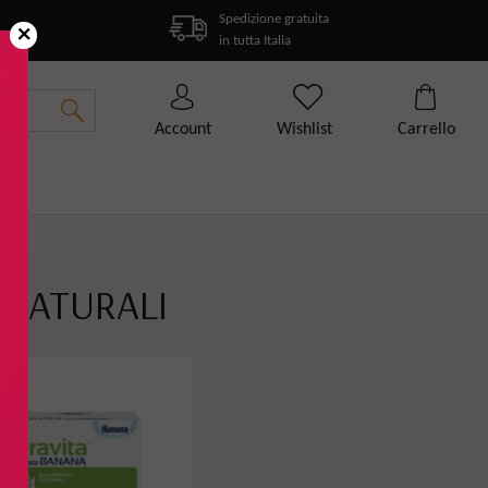
Spedizione gratuita
×
in tutta Italia
Account
Wishlist
Carrello
 NATURALI