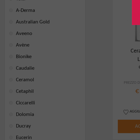
A-Derma
Australian Gold
Aveeno
Avène
Cer
Bionike
Sch
Caudalie
Ceramol
PREZZO DI
€
Cetaphil
Ciccarelli
AGGIU
Dolomia
Ducray
A
Eucerin