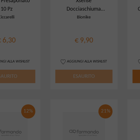
 Presaponato
Xsense
10 Pz
Docciaschiuma
Ocean Wave
Ciccarelli
Bionike
€ 6,30
€ 9,90
NGI ALLA WISHLIST
AGGIUNGI ALLA WISHLIST
SAURITO
ESAURITO
12%
21%