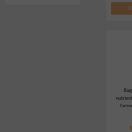
E
Bag
nutrien
Farmac