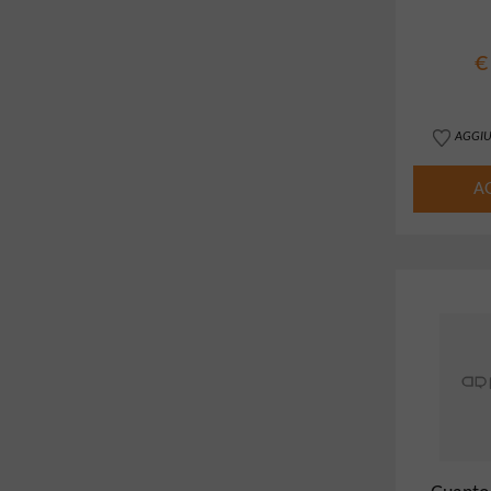
Was
€
AGGIU
A