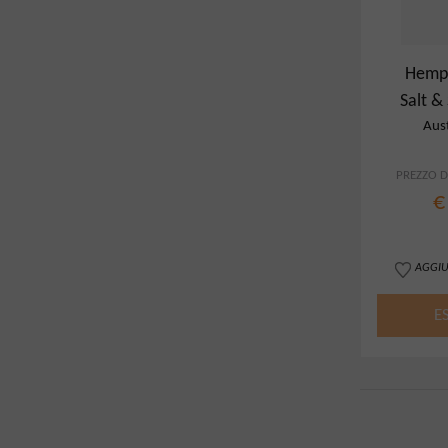
Hemp 
Salt 
Bo
Aust
PREZZO DI
€
AGGIU
E