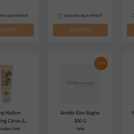
NGI ALLA WISHLIST
AGGIUNGI ALLA WISHLIST
SAURITO
ESAURITO
16%
p Nation
Amido Riso Bagno
ing Citrus &
300 G
pagne Body
ralian Gold
Sella