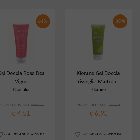
61%
30%
Gel Doccia Rose Des
Klorane Gel Doccia
Vigne
Risveglio Mattutino
200 Ml
Caudalie
Klorane
PREZZO DI LISTINO:
€ 11,50
PREZZO DI LISTINO:
€ 9,90
€ 4,51
€ 6,93
AGGIUNGI ALLA WISHLIST
AGGIUNGI ALLA WISHLIST