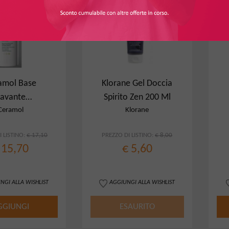
amol Base
Klorane Gel Doccia
Lavante
Spirito Zen 200 Ml
iumogena
Ceramol
Klorane
 LISTINO:
€ 17,10
PREZZO DI LISTINO:
€ 8,00
 15,70
€ 5,60
NGI ALLA WISHLIST
AGGIUNGI ALLA WISHLIST
GGIUNGI
ESAURITO