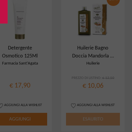
Detergente
Huilerie Bagno
Osmotico 125Ml
Doccia Mandorla &
Verbena
Farmacia Sant'Agata
Huilerie
PREZZO DI LISTINO:
€ 12,50
€ 17,90
€ 10,06
AGGIUNGI ALLA WISHLIST
AGGIUNGI ALLA WISHLIST
AGGIUNGI
ESAURITO