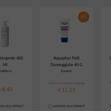
8%
etergente 400
Aquaphor Pelli
Ml
Danneggiate 40 G
Unifarco
Eucerin
PREZZO DI LISTINO:
€ 12,45
€ 8,40
€ 11,51
NGI ALLA WISHLIST
AGGIUNGI ALLA WISHLIST