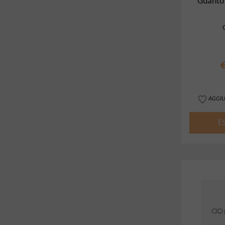
Guanto
AGGIU
E