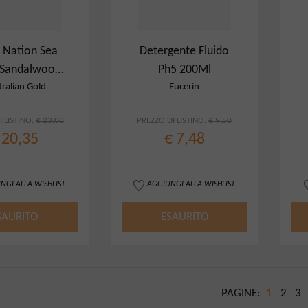
Nation Sea
Detergente Fluido
& Sandalwood
Ph5 200Ml
dy Wash
ralian Gold
Eucerin
 LISTINO:
€ 23,00
PREZZO DI LISTINO:
€ 9,50
 20,35
€ 7,48
NGI ALLA WISHLIST
AGGIUNGI ALLA WISHLIST
SAURITO
ESAURITO
PAGINE:
1
2
3