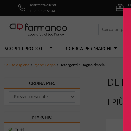
Assistenza clienti
C
+39 051956133
pe
SCOPRI I PRODOTTI
RICERCA PER MARCHI
Salute e Igiene
>
Igiene Corpo
>
Detergenti e Bagno doccia
DETE
ORDINA PER:
I PIÙ 
MARCHIO
Tutti