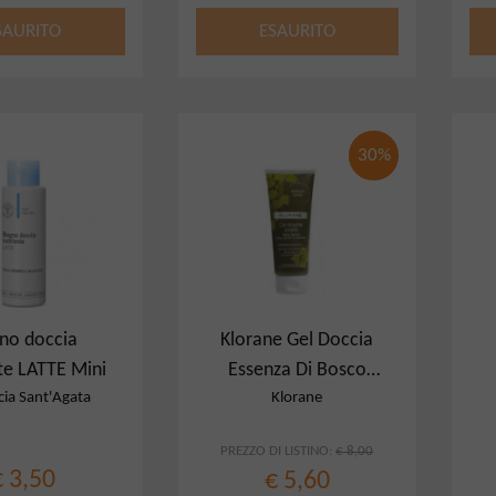
SAURITO
ESAURITO
30%
no doccia
Klorane Gel Doccia
te LATTE Mini
Essenza Di Bosco
200 Ml
ia Sant'Agata
Klorane
PREZZO DI LISTINO:
€ 8,00
€ 3,50
€ 5,60