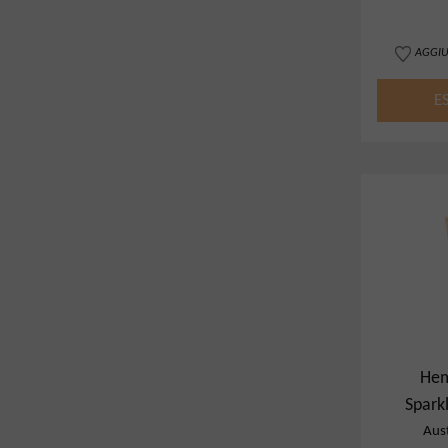
AGGIU
E
Hem
Sparkl
Cham
Aust