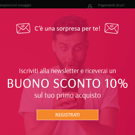
ampioncini omaggio
Pagamenti sicuri
r i nostri clienti
e facili
OFFERTE
PROTEGGITI
SOLARI
CORPO
RGENTI E BAGNO DOCCIA
RICHIESTI
8%
30%