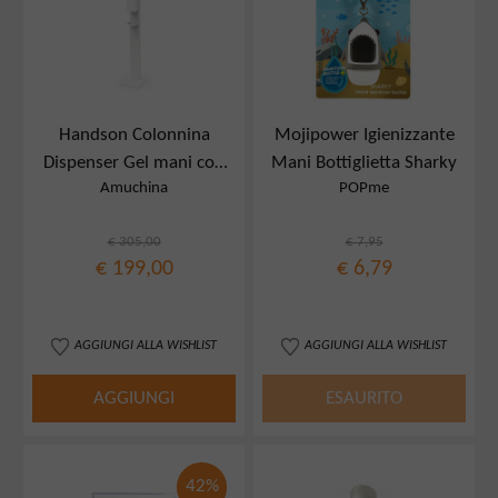
Handson Colonnina
Mojipower Igienizzante
Dispenser Gel mani con
Mani Bottiglietta Sharky
Amuchina
POPme
fotocellula Touchless
€ 305,00
€ 7,95
€ 199,00
€ 6,79
AGGIUNGI ALLA WISHLIST
AGGIUNGI ALLA WISHLIST
AGGIUNGI
ESAURITO
42%