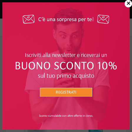
×
Salute e Igiene
>
Medicazione e disinfettanti
>
Disinfettanti Mani
FILTRO
DISINFETTANTI MANI
I PIÙ RICHIESTI
45%