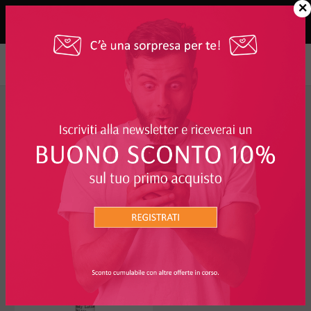
×
Profumi e Fragranze
>
Creme corpo Profumate
FILTRO
CREME CORPO PROFUMATE
I PIÙ RICHIESTI
6%