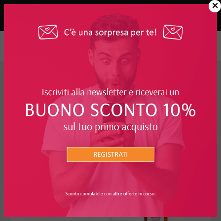
×
Casa e Ambiente
>
Detersivi e Detergenti
FILTRO
DETERSIVI E DETERGENTI
I PIÙ RICHIESTI
7%