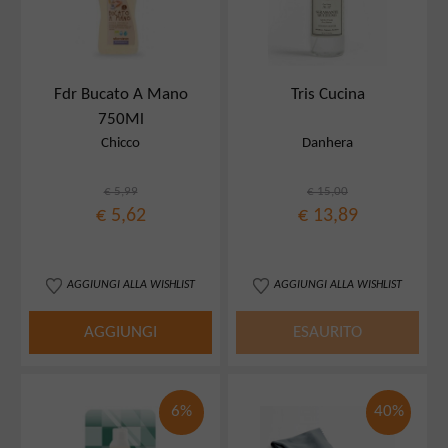
Fdr Bucato A Mano
Tris Cucina
750Ml
Chicco
Danhera
€ 5,99
€ 15,00
€ 5,62
€ 13,89
AGGIUNGI ALLA WISHLIST
AGGIUNGI ALLA WISHLIST
AGGIUNGI
ESAURITO
6%
40%