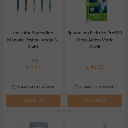
Indicator Spazzolino
Spazzolino Elettrico Pro600
Manuale Testina Media 35
Cross Action Verde
Oral-B
Oral-B
Mm
€ 4,90
€ 46,32
€ 2,11
AGGIUNGI ALLA WISHLIST
AGGIUNGI ALLA WISHLIST
ESAURITO
ESAURITO