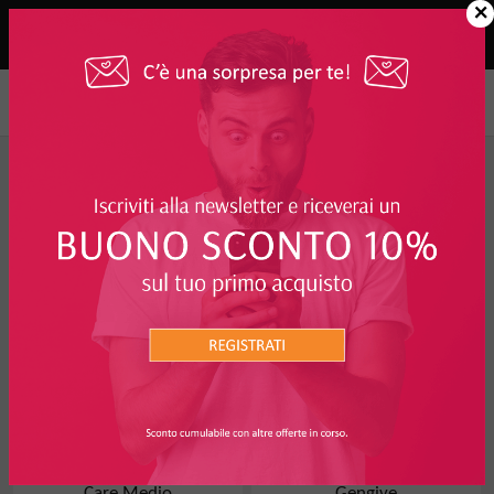
×
FILTRO
PRODOTTI ORAL-B
50%
Spazzolino Manuale Classic
Spazzolino 1 Protezione
Care Medio
Gengive