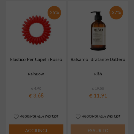
25%
37%
Elastico Per Capelli Rosso
Balsamo Idratante Dattero
RainBow
Riàh
€ 4,90
€ 19,00
€ 3,68
€ 11,91
AGGIUNGI ALLA WISHLIST
AGGIUNGI ALLA WISHLIST
AGGIUNGI
ESAURITO