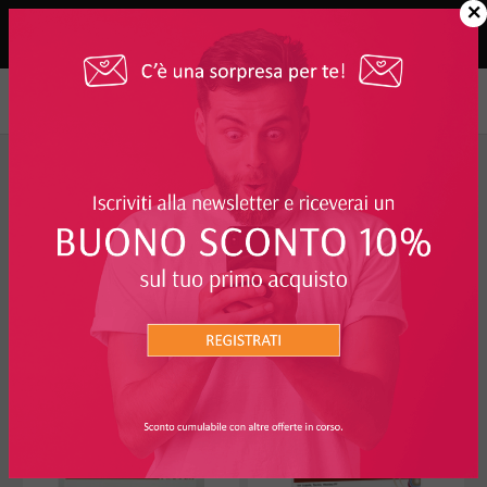
×
Cosmetici e Personal Care
>
Capelli
FILTRO
CAPELLI
I PIÙ RICHIESTI