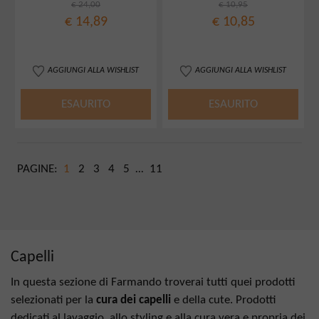
€ 24,00
€ 10,95
€ 14,89
€ 10,85
AGGIUNGI ALLA WISHLIST
AGGIUNGI ALLA WISHLIST
ESAURITO
ESAURITO
PAGINE:
1
2
3
4
5
...
11
Capelli
In questa sezione di Farmando troverai tutti quei prodotti
selezionati per la
cura dei capelli
e della cute. Prodotti
dedicati al lavaggio, allo styling e alla cura vera e propria dei