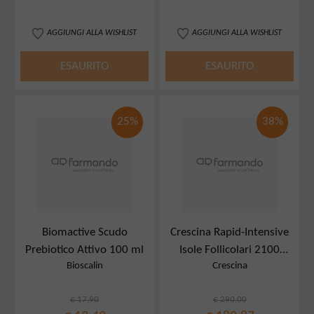
AGGIUNGI ALLA WISHLIST
AGGIUNGI ALLA WISHLIST
ESAURITO
ESAURITO
25%
38%
Biomactive Scudo
Crescina Rapid-Intensive
Prebiotico Attivo 100 ml
Isole Follicolari 2100
Bioscalin
Crescina
Uomo Tc 10+10 Fiale 3,5
Ml
€ 17,90
€ 290,00