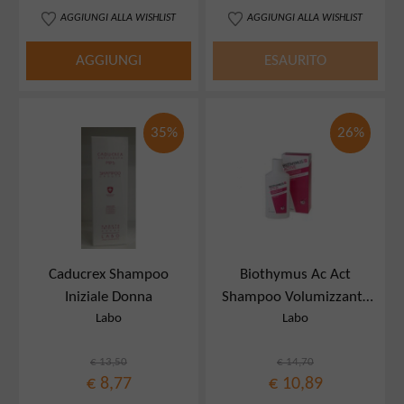
AGGIUNGI ALLA WISHLIST
AGGIUNGI ALLA WISHLIST
AGGIUNGI
ESAURITO
35%
26%
Caducrex Shampoo
Biothymus Ac Act
Iniziale Donna
Shampoo Volumizzante
Labo
Labo
200 Ml
€ 13,50
€ 14,70
€ 8,77
€ 10,89