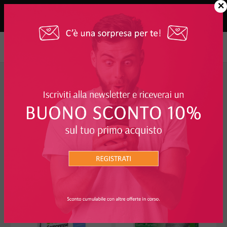
×
Veterinaria
>
Anitparassitari
FILTRO
ANITPARASSITARI
I PIÙ RICHIESTI
28%