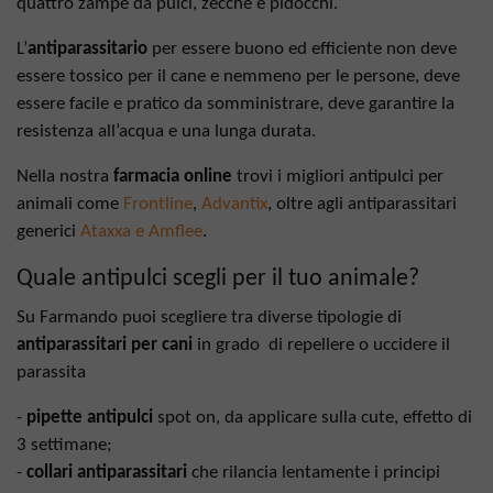
quattro zampe da pulci, zecche e pidocchi.
L’
antiparassitario
per essere buono ed efficiente non deve
essere tossico per il cane e nemmeno per le persone, deve
essere facile e pratico da somministrare, deve garantire la
resistenza all’acqua e una lunga durata.
Nella nostra
farmacia online
trovi i migliori antipulci per
animali come
Frontline
,
Advantix
, oltre agli antiparassitari
generici
Ataxxa e Amflee
.
Quale antipulci scegli per il tuo animale?
Su Farmando puoi scegliere tra diverse tipologie di
antiparassitari per cani
in grado di repellere o uccidere il
parassita
-
pipette antipulci
spot on, da applicare sulla cute, effetto di
3 settimane;
-
collari antiparassitari
che rilancia lentamente i principi