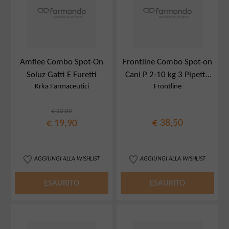
Amflee Combo Spot-On
Frontline Combo Spot-on
Soluz Gatti E Furetti
Cani P 2-10 kg 3 Pipette
Krka Farmaceutici
Frontline
0,67 ml
€ 22,00
€ 38,50
€ 19,90
AGGIUNGI ALLA WISHLIST
AGGIUNGI ALLA WISHLIST
ESAURITO
ESAURITO