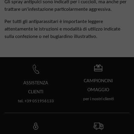
Gli spray antipulci sono indicati per i cuccioli, ma anche per
trattare un'infestazione particolarmente aggressiva.
Per tutti gli antiparassitari è importante leggere
attentamente le istruzioni e modalità di utilizzo indicate
sulla confezione o nel bugiardino illustrativo.
CAMPIONCINI
ASSISTENZA
OMAGGIO
CLIENTI
per i nostri clienti
tel. +39 051956133