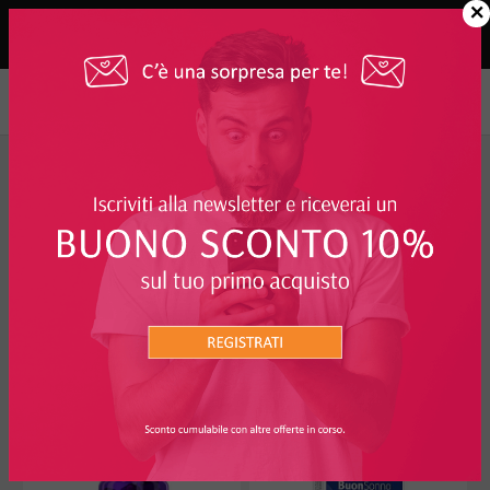
×
Integratori, Alimenti e Rimedi Naturali
>
Integratori per...
>
Umore,
stress e Riposo Notturno
FILTRO
UMORE, STRESS E RIPOSO
NOTTURNO
I PIÙ RICHIESTI