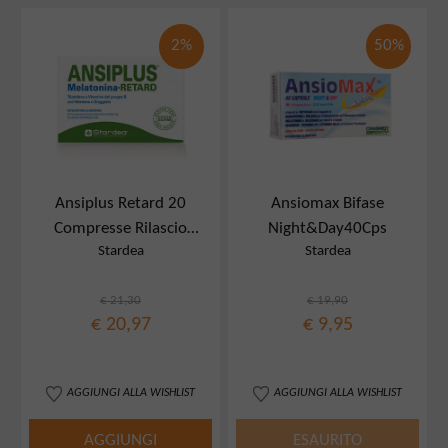
2%
50%
Ansiplus Retard 20
Ansiomax Bifase
Compresse Rilascio
Night&Day40Cps
Stardea
Stardea
controllato
€ 21,30
€ 19,90
€ 20,97
€ 9,95
AGGIUNGI ALLA WISHLIST
AGGIUNGI ALLA WISHLIST
AGGIUNGI
ESAURITO