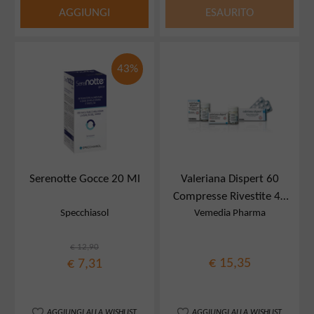
AGGIUNGI
ESAURITO
43%
Serenotte Gocce 20 Ml
Valeriana Dispert 60
Compresse Rivestite 45
Specchiasol
Vemedia Pharma
Mg
€ 12,90
€ 15,35
€ 7,31
AGGIUNGI ALLA WISHLIST
AGGIUNGI ALLA WISHLIST