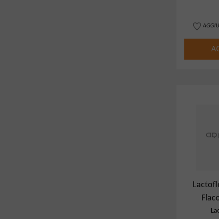
AGGIU
A
Lactofl
Flac
La