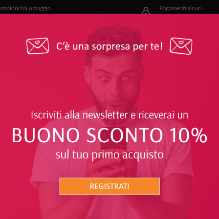
ampioncini omaggio
Pagamenti sicuri
r i nostri clienti
e facili
OFFERTE
PROTEGGITI
SOLARI
CORPO
ttici o Probiotici
ENTI LATTICI O PROBIOTICI
RICHIESTI
24%