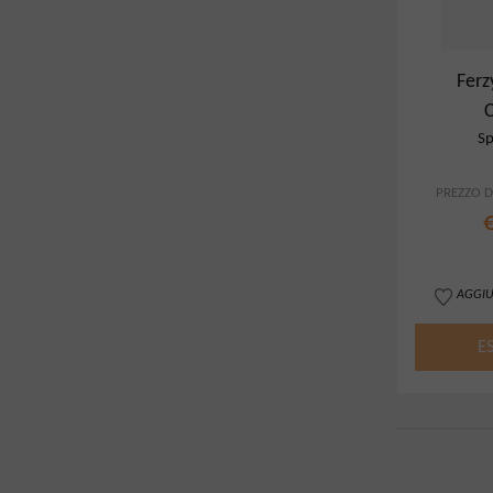
Ferz
Sp
PREZZO DI
AGGIU
E