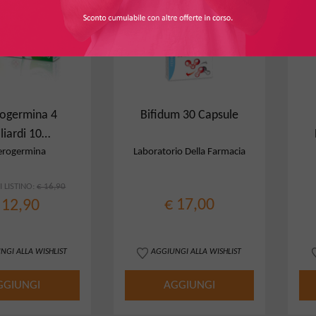
rogermina 4
Bifidum 30 Capsule
liardi 10
acconcini
erogermina
Laboratorio Della Farmacia
 LISTINO:
€ 16,90
€ 17,00
 12,90
NGI ALLA WISHLIST
AGGIUNGI ALLA WISHLIST
GGIUNGI
AGGIUNGI