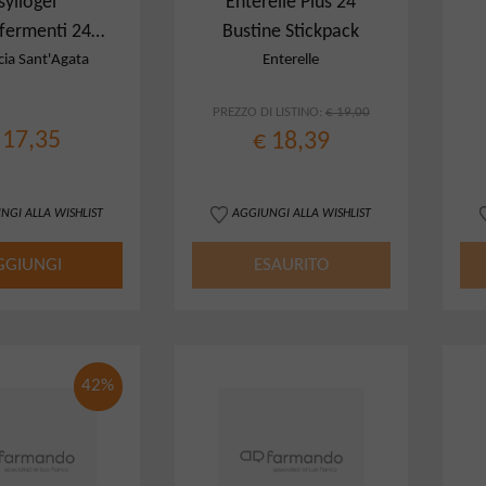
syllogel
Enterelle Plus 24
ermenti 24
Bustine Stickpack
usto ACE
ia Sant'Agata
Enterelle
PREZZO DI LISTINO:
€ 19,00
 17,35
€ 18,39
NGI ALLA WISHLIST
AGGIUNGI ALLA WISHLIST
GGIUNGI
ESAURITO
42%