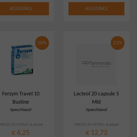
AGGIUNGI
AGGIUNGI
50%
23%
Ferzym Travel 10
Lacteol 20 capsule 5
Bustine
Mld
Specchiasol
Specchiasol
PREZZO DI LISTINO:
€ 12,50
PREZZO DI LISTINO:
€ 16,50
€ 6,25
€ 12,73