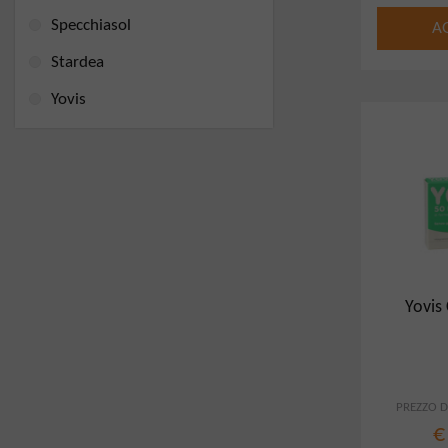
Specchiasol
A
Stardea
Yovis
Yovis
PREZZO DI
€