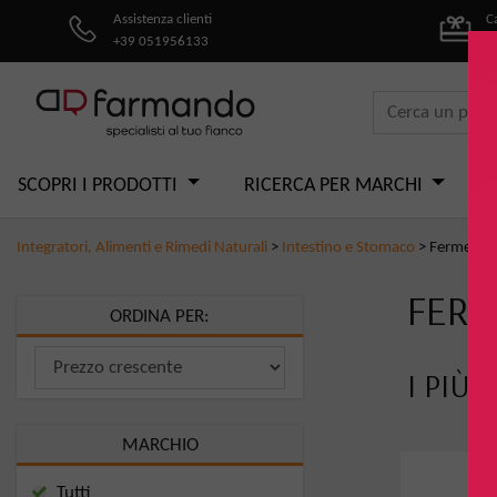
Assistenza clienti
C
+39 051956133
pe
SCOPRI I PRODOTTI
RICERCA PER MARCHI
Integratori, Alimenti e Rimedi Naturali
>
Intestino e Stomaco
>
Fermenti la
FERM
ORDINA PER:
I PIÙ 
MARCHIO
Tutti