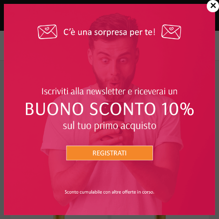
×
Cosmetici e Personal Care
>
Solari
>
Solari per capelli
FILTRO
SOLARI PER CAPELLI
I PIÙ RICHIESTI
20%
20%