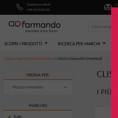
Assistenza clienti
C
+39 051956133
pe
SCOPRI I PRODOTTI
RICERCA PER MARCHI
Salute e Igiene
>
Articoli Sanitari
>
Clismi e Dispositivi intestinali
CLIS
ORDINA PER:
I PIÙ 
MARCHIO
Tutti