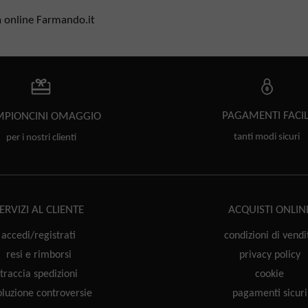
ia online Farmando.it
PAGAMENTI
FACIL
PIONCINI
OMAGGIO
tanti modi sicuri
per i nostri clienti
ERVIZI AL CLIENTE
ACQUISTI ONLIN
accedi/registrati
condizioni di vendi
resi e rimborsi
privacy policy
traccia spedizioni
cookie
oluzione controversie
pagamenti sicuri