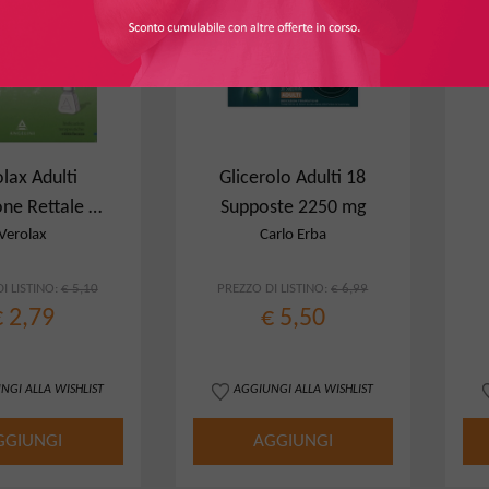
lax Adulti
Glicerolo Adulti 18
one Rettale 6
Supposte 2250 mg
smi 6,75G
Verolax
Carlo Erba
I LISTINO:
€ 5,10
PREZZO DI LISTINO:
€ 6,99
€ 2,79
€ 5,50
NGI ALLA WISHLIST
AGGIUNGI ALLA WISHLIST
GGIUNGI
AGGIUNGI