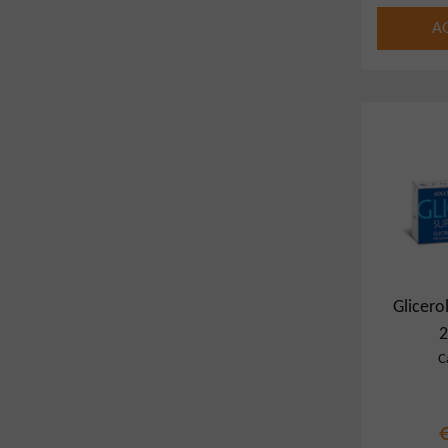
A
Glicer
C