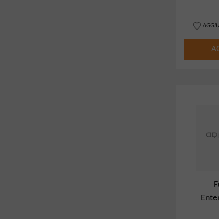
AGGIU
A
F
Enter