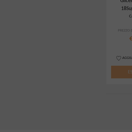
Glic
18Su
C
PREZZO D
AGGIU
E