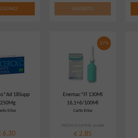
GGIUNGI
ESAURITO
37%
olo*Ad 18Supp
Enemac*Fl 130Ml
2250Mg
16,1+6/100Ml
arlo Erba
Carlo Erba
PREZZO DI LISTINO:
€ 4,50
€ 6,30
€ 2,85