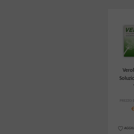
Vero
Soluzi
Cli
PREZZO D
AGGIU