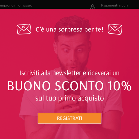
ampioncini omaggio
Pagamenti sicuri
r i nostri clienti
e facili
OFFERTE
PROTEGGITI
SOLARI
CORPO
MI E DISPOSITIVI INTESTINALI
RICHIESTI
45%
21%