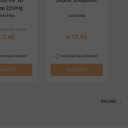
erolo Mv*Ad
Deprox 10Supposte
pp 2250Mg
arlo Erba
Carlo Erba
I LISTINO:
€ 4,70
€ 19,66
€ 3,48
NGI ALLA WISHLIST
AGGIUNGI ALLA WISHLIST
SAURITO
ESAURITO
PAGINE:
1