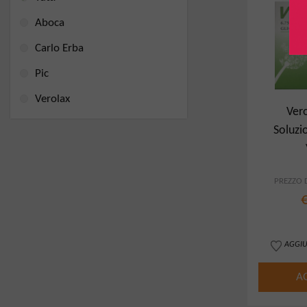
Aboca
Carlo Erba
Pic
Verolax
Vero
Soluzi
Cli
PREZZO D
AGGIU
A