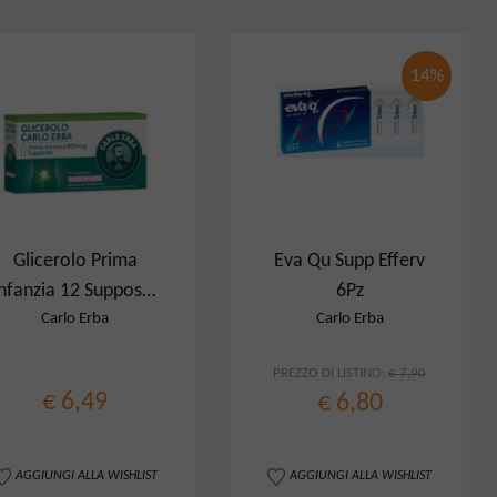
14%
Glicerolo Prima
Eva Qu Supp Efferv
nfanzia 12 Supposte
6Pz
900 mg
Carlo Erba
Carlo Erba
PREZZO DI LISTINO:
€ 7,90
€ 6,49
€ 6,80
AGGIUNGI ALLA WISHLIST
AGGIUNGI ALLA WISHLIST