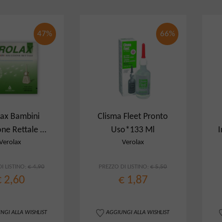
47%
66%
lax Bambini
Clisma Fleet Pronto
one Rettale 6
Uso*133 Ml
I
smi 2,25G
Verolax
Verolax
I LISTINO:
€ 4,90
PREZZO DI LISTINO:
€ 5,50
€ 2,60
€ 1,87
NGI ALLA WISHLIST
AGGIUNGI ALLA WISHLIST