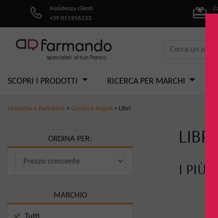
Assistenza clienti
C
+39 051956133
pe
SCOPRI I PRODOTTI
RICERCA PER MARCHI
Mamma e Bambino
>
Giochi e Regali
>
Libri
LIBRI
ORDINA PER:
I PIÙ 
MARCHIO
Tutti