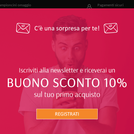
ampioncini omaggio
Pagamenti sicuri
r i nostri clienti
e facili
OFFERTE
PROTEGGITI
SOLARI
CORPO
RICHIESTI