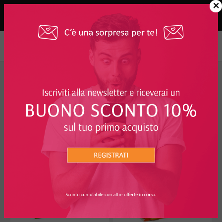
×
Mamma e Bambino
>
Pappe per Neonati
>
Omogeneizzati
FILTRO
OMOGENEIZZATI
I PIÙ RICHIESTI
3%