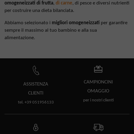
omogeneizzati di frutta
,
di carne
, di pesce e diversi nutrienti
per costruire una dieta bilanciata.
Abbiamo selezionato i
migliori omogeneizzati
per garantire
sempre il massimo al tuo bambino e alla sua
alimentazione.
CAMPIONCINI
ASSISTENZA
OMAGGIO
CLIENTI
per i nostri clienti
tel. +39 051956133