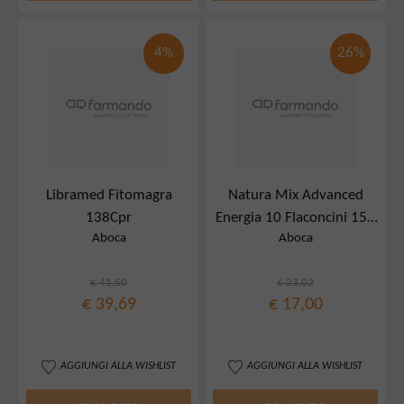
4%
26%
Libramed Fitomagra
Natura Mix Advanced
138Cpr
Energia 10 Flaconcini 150
Aboca
Aboca
g
€ 41,50
€ 23,02
€ 39,69
€ 17,00
AGGIUNGI ALLA WISHLIST
AGGIUNGI ALLA WISHLIST