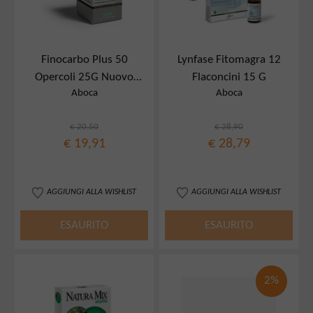
Finocarbo Plus 50
Lynfase Fitomagra 12
Opercoli 25G Nuovo
Flaconcini 15 G
Aboca
Aboca
Formato
€ 20,50
€ 28,90
€ 19,91
€ 28,79
AGGIUNGI ALLA WISHLIST
AGGIUNGI ALLA WISHLIST
ESAURITO
ESAURITO
2%