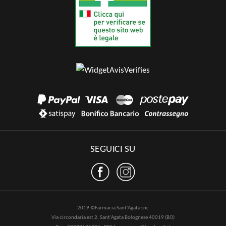
SEGUICI SU
2019 ©Farmacia Sant'Agata snc
Via circondaria est 2, Sant'Agata Bolognese 40019 (BO)