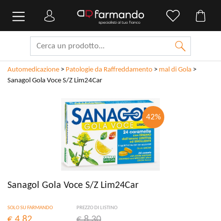
Automedicazione
>
Patologie da Raffreddamento
>
mal di Gola
>
Sanagol Gola Voce S/Z Lim24Car
42%
Sanagol Gola Voce S/Z Lim24Car
SOLO SU FARMANDO
PREZZO DI LISTINO
€ 4,82
€ 8,30