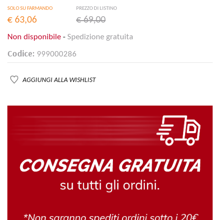
SOLO SU FARMANDO
PREZZO DI LISTINO
€ 63,06
€ 69,00
Non disponibile
-
Spedizione gratuita
Codice:
999000286
AGGIUNGI ALLA WISHLIST