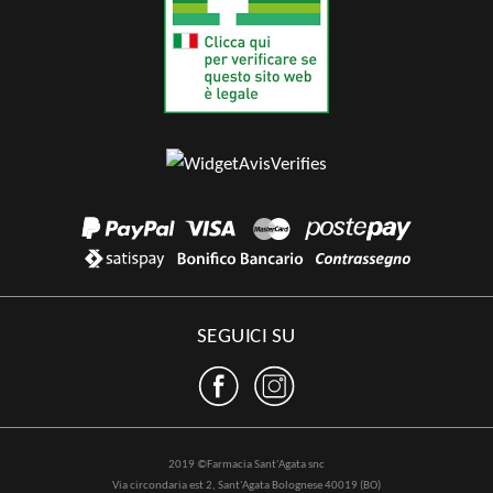
SEGUICI SU
2019 ©Farmacia Sant'Agata snc
Via circondaria est 2, Sant'Agata Bolognese 40019 (BO)