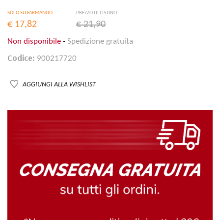
SOLO SU FARMANDO
PREZZO DI LISTINO
€ 17,82
€ 21,90
Non disponibile
-
Spedizione gratuita
Codice:
900217720
AGGIUNGI ALLA WISHLIST