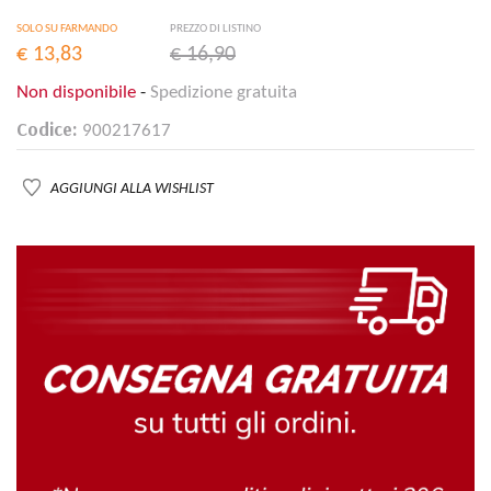
SOLO SU FARMANDO
PREZZO DI LISTINO
€ 13,83
€ 16,90
Non disponibile
-
Spedizione gratuita
Codice:
900217617
AGGIUNGI ALLA WISHLIST