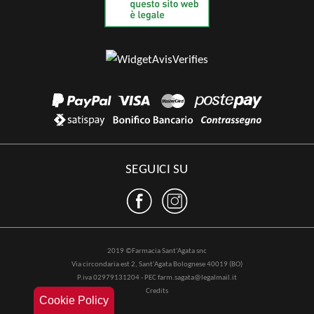
SEGUICI SU
2019 ©Farmacia Sant'Agata snc
Via circondaria est 2, Sant'Agata Bolognese 40019 (BO)
P.iva 02979131204 - PEC farm.sagata@legalmail.it
Credits
Cookie Policy