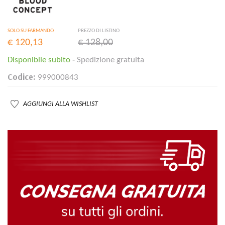
SOLO SU FARMANDO
PREZZO DI LISTINO
€ 120,13
€ 128,00
Disponibile subito
-
Spedizione gratuita
Codice:
999000843
AGGIUNGI ALLA WISHLIST