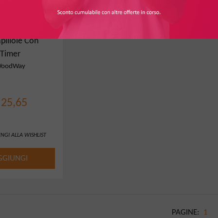
pillole Con
Timer
oodWay
 25,65
NGI ALLA WISHLIST
GGIUNGI
PAGINE:
1