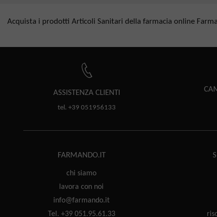
Acquista i prodotti Articoli Sanitari della farmacia online Farm
CAM
ASSISTENZA
CLIENTI
tel. +39 051956133
FARMANDO.IT
S
chi siamo
lavora con noi
info@farmando.it
Tel. +39 051.95.61.33
ris