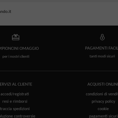
ando.it
PAGAMENTI
FACIL
PIONCINI
OMAGGIO
tanti modi sicuri
per i nostri clienti
ERVIZI AL CLIENTE
ACQUISTI ONLIN
accedi/registrati
condizioni di vendi
resi e rimborsi
privacy policy
traccia spedizioni
cookie
oluzione controversie
pagamenti sicuri