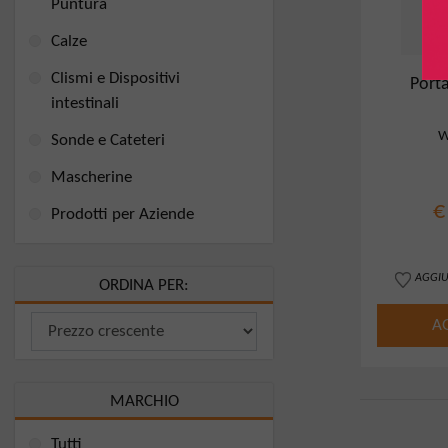
Puntura
Calze
Clismi e Dispositivi
Porta
intestinali
W
Sonde e Cateteri
Mascherine
€
Prodotti per Aziende
AGGIU
ORDINA PER:
A
MARCHIO
Tutti