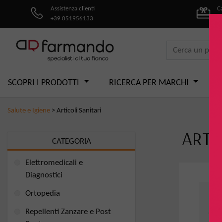
Assistenza clienti
C
+39 051956133
pe
SCOPRI I PRODOTTI
RICERCA PER MARCHI
Salute e Igiene
>
Articoli Sanitari
ARTI
CATEGORIA
Elettromedicali e
Diagnostici
Ortopedia
Repellenti Zanzare e Post