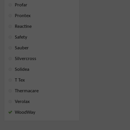
Profar
Prontex
Reactine
Safety
Sauber
Silvercross
Solidea
T Tex
Thermacare
Verolax
WoodWay