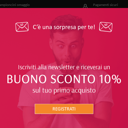
ampioncini omaggio
Pagamenti sicuri
r i nostri clienti
e facili
OFFERTE
PROTEGGITI
SOLARI
CORPO
COLI SANITARI