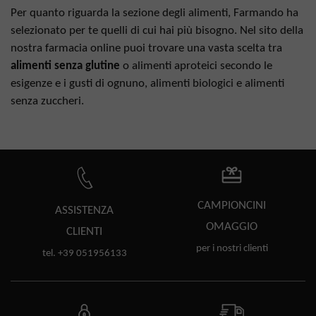
Per quanto riguarda la sezione degli alimenti, Farmando ha
selezionato per te quelli di cui hai più bisogno. Nel sito della
nostra farmacia online puoi trovare una vasta scelta tra
alimenti senza glutine
o alimenti aproteici secondo le
esigenze e i gusti di ognuno, alimenti biologici e alimenti
senza zuccheri.
CAMPIONCINI
ASSISTENZA
OMAGGIO
CLIENTI
per i nostri clienti
tel. +39 051956133